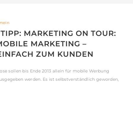
emein
IPP: MARKETING ON TOUR:
MOBILE MARKETING –
EINFACH ZUM KUNDEN
ose sollen bis Ende 2013 allein für mobile Werbung
 ausgegeben werden. Es ist selbstverständlich geworden,