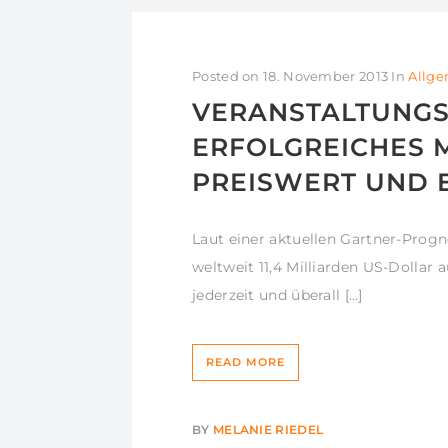
Posted on
18. November 2013
In
Allg
VERANSTALTUNGST
ERFOLGREICHES 
PREISWERT UND 
Laut einer aktuellen Gartner-Progn
weltweit 11,4 Milliarden US-Dollar
jederzeit und überall […]
READ MORE
BY
MELANIE RIEDEL