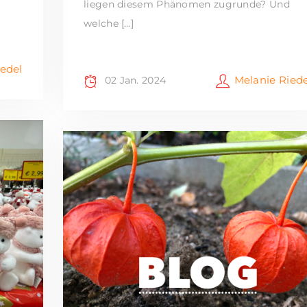
liegen diesem Phänomen zugrunde? Und
welche […]
iedel
Melanie Riede
02 Jan. 2024