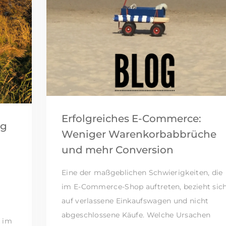
Erfolgreiches E-Commerce:
ng
Weniger Warenkorbabbrüche
und mehr Conversion
Eine der maßgeblichen Schwierigkeiten, die
im E-Commerce-Shop auftreten, bezieht sic
auf verlassene Einkaufswagen und nicht
abgeschlossene Käufe. Welche Ursachen
g im