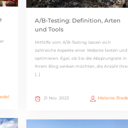
e
A/B-Testing: Definition, Arten
und Tools
er
Mithilfe vom A/B-Testing lassen sich
zahlreiche Aspekte einer Website testen und
optimieren. Egal, ob Sie die Absprungrate in
Ihrem Blog senken möchten, die Anzahl Ihre
[…]
iedel
Melanie Riede
21 Nov. 2023