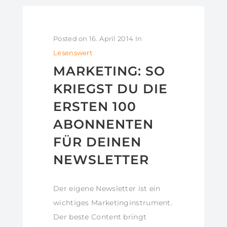
Posted on
16. April 2014
In
Lesenswert
MARKETING: SO
KRIEGST DU DIE
ERSTEN 100
ABONNENTEN
FÜR DEINEN
NEWSLETTER
Der eigene Newsletter ist ein
wichtiges Marketinginstrument.
Der beste Content bringt