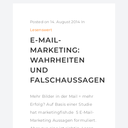
Posted on
14. August 2014
In
Lesenswert
E-MAIL-
MARKETING:
WAHRHEITEN
UND
FALSCHAUSSAGEN
Mehr Bilder in der Mail = mehr
Erfolg? Auf Basis einer Studie
hat marketingfish.de 5 E-Mail-
Marketing Aussagen formuliert.