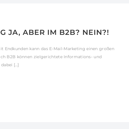
 JA, ABER IM B2B? NEIN?!
it Endkunden kann das E-Mail-Marketing einen großen
ich B2B können zielgerichtete Informations- und
abei […]