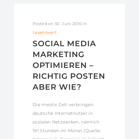
Posted on
30. Juni 2016
In
Lesenswert
SOCIAL MEDIA
MARKETING
OPTIMIEREN –
RICHTIG POSTEN
ABER WIE?
Die meiste Zeit verbringen
deutsche Internetnutzer in
sozialen Netzwerken, nämlich
191 Stunden im Monat (Quelle: