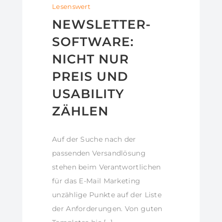
Lesenswert
NEWSLETTER-
SOFTWARE:
NICHT NUR
PREIS UND
USABILITY
ZÄHLEN
Auf der Suche nach der
passenden Versandlösung
stehen beim Verantwortlichen
für das E-Mail Marketing
unzählige Punkte auf der Liste
der Anforderungen. Von guten