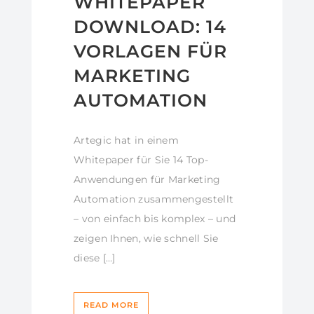
WHITEPAPER
DOWNLOAD: 14
VORLAGEN FÜR
MARKETING
AUTOMATION
Artegic hat in einem
Whitepaper für Sie 14 Top-
Anwendungen für Marketing
Automation zusammengestellt
– von einfach bis komplex – und
zeigen Ihnen, wie schnell Sie
diese […]
READ MORE