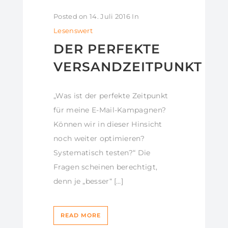
Posted on
14. Juli 2016
In
Lesenswert
DER PERFEKTE
VERSANDZEITPUNKT
„Was ist der perfekte Zeitpunkt
für meine E-Mail-Kampagnen?
Können wir in dieser Hinsicht
noch weiter optimieren?
Systematisch testen?“ Die
Fragen scheinen berechtigt,
denn je „besser“ […]
READ MORE