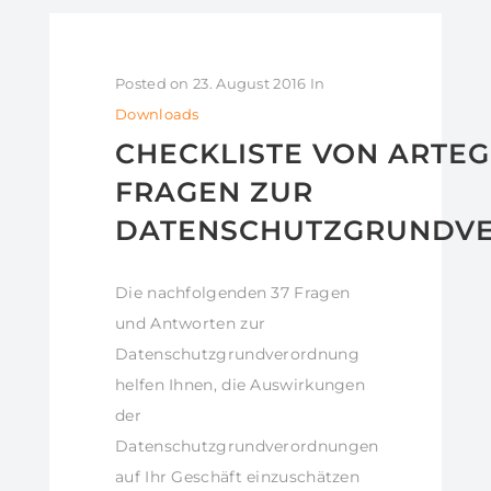
Posted on
23. August 2016
In
Downloads
CHECKLISTE VON ARTEGI
FRAGEN ZUR
DATENSCHUTZGRUNDV
Die nachfolgenden 37 Fragen
und Antworten zur
Datenschutzgrundverordnung
helfen Ihnen, die Auswirkungen
der
Datenschutzgrundverordnungen
auf Ihr Geschäft einzuschätzen