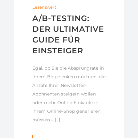
Lesenswert
A/B-TESTING:
DER ULTIMATIVE
GUIDE FÜR
EINSTEIGER
Egal, ob Sie die Absprungrate in
Ihrem Blog senken möchten, die
Anzahl Ihrer Newsletter-
Abonnenten steigern wollen
oder mehr Online-Einkäufe in
Ihrem Online-Shop generieren
müssen – […]