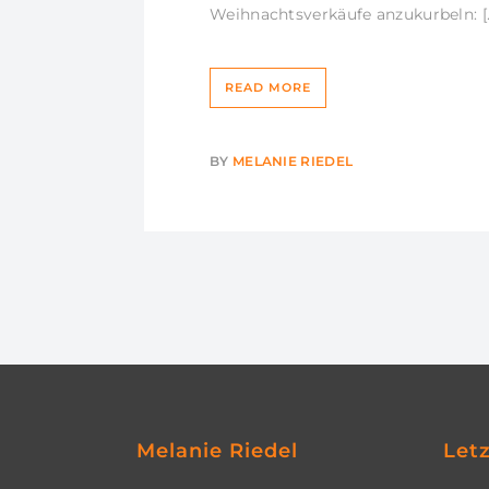
Weihnachtsverkäufe anzukurbeln: [
READ MORE
BY
MELANIE RIEDEL
Melanie Riedel
Let