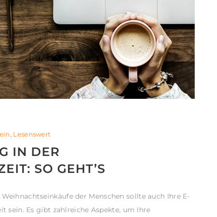
ein
,
Lesenswert
G IN DER
IT: SO GEHT’S
n Weihnachtseinkäufe der Menschen sollte auch Ihre E-
it sein. Es gibt zahlreiche Aspekte, um Ihre