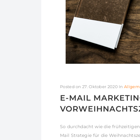
Posted on
27. Oktober 2020
In
Allgem
E-MAIL MARKETIN
VORWEIHNACHTSZE
So durchdacht wie die frühzeitige
Mail Strategie für die Weihnachtsze