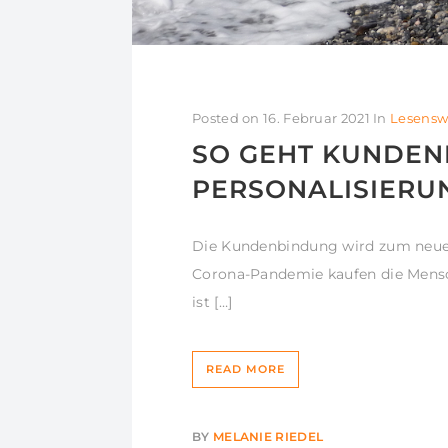
Posted on
16. Februar 2021
In
Lesensw
SO GEHT KUNDE
PERSONALISIERU
Die Kundenbindung wird zum neuen
Corona-Pandemie kaufen die Mensche
ist […]
READ MORE
BY
MELANIE RIEDEL