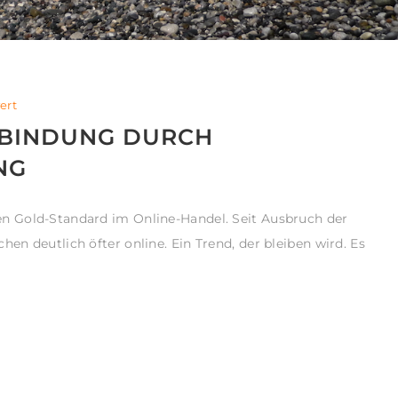
ert
NBINDUNG DURCH
NG
 Gold-Standard im Online-Handel. Seit Ausbruch der
n deutlich öfter online. Ein Trend, der bleiben wird. Es