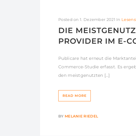
Posted on
1. Dezember 2021
In
Lesens
DIE MEISTGENUTZ
PROVIDER IM E-C
Publicare hat erneut die Marktantei
Commerce-Studie erfasst. Es ergeb
den meistgenutzten […]
READ MORE
BY
MELANIE RIEDEL