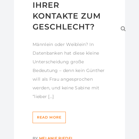
IHRER
KONTAKTE ZUM
GESCHLECHT?
Männlein oder Weiblein? In
Datenbanken hat diese kleine
Unterscheidung große
Bedeutung – denn kein Günther
will als Frau angesprochen
werden, und keine Sabine mit
“lieber […]
READ MORE
BY
MELANIE RIEDEL