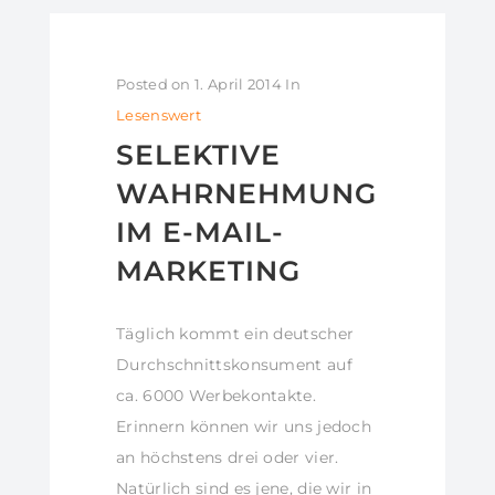
Posted on
1. April 2014
In
Lesenswert
SELEKTIVE
WAHRNEHMUNG
IM E-MAIL-
MARKETING
Täglich kommt ein deutscher
Durchschnittskonsument auf
ca. 6000 Werbekontakte.
Erinnern können wir uns jedoch
an höchstens drei oder vier.
Natürlich sind es jene, die wir in