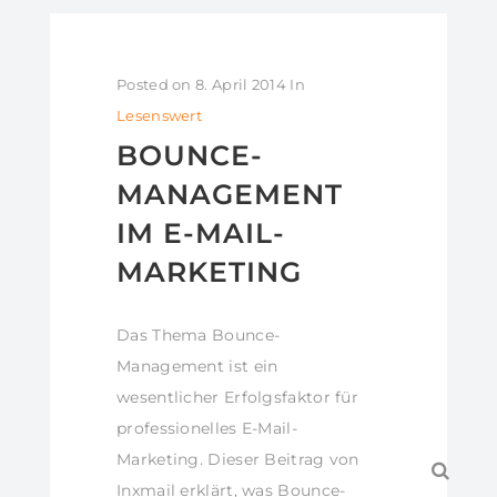
Posted on
8. April 2014
In
Lesenswert
BOUNCE-
MANAGEMENT
IM E-MAIL-
MARKETING
Das Thema Bounce-
Management ist ein
wesentlicher Erfolgsfaktor für
professionelles E-Mail-
Marketing. Dieser Beitrag von
Inxmail erklärt, was Bounce-