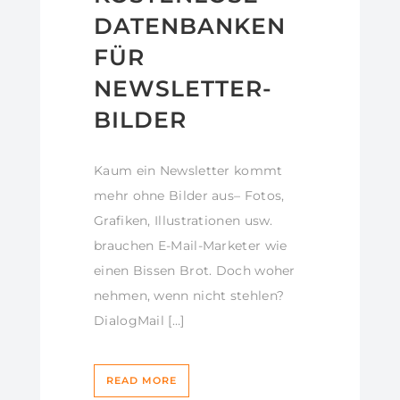
DATENBANKEN
FÜR
NEWSLETTER-
BILDER
Kaum ein Newsletter kommt
mehr ohne Bilder aus– Fotos,
Grafiken, Illustrationen usw.
brauchen E-Mail-Marketer wie
einen Bissen Brot. Doch woher
nehmen, wenn nicht stehlen?
DialogMail […]
READ MORE