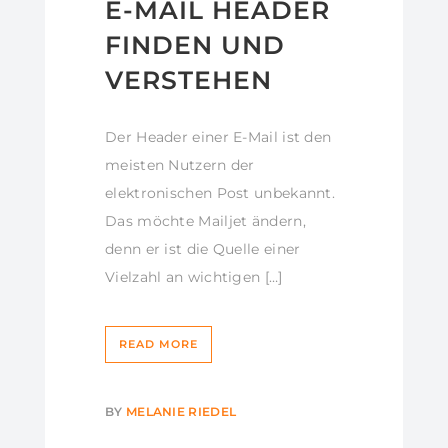
E-MAIL HEADER
FINDEN UND
VERSTEHEN
Der Header einer E-Mail ist den
meisten Nutzern der
elektronischen Post unbekannt.
Das möchte Mailjet ändern,
denn er ist die Quelle einer
Vielzahl an wichtigen […]
READ MORE
BY
MELANIE RIEDEL