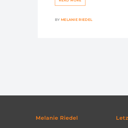
READ MORE
BY
MELANIE RIEDEL
Melanie Riedel
Let