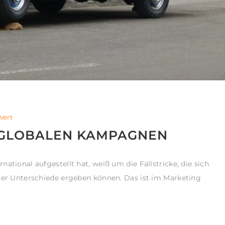
wert
I GLOBALEN KAMPAGNEN
ational aufgestellt hat, weiß um die Fallstricke, die sich
cher Unterschiede ergeben können. Das ist im Marketing