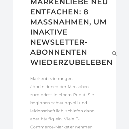
MARKENLIEBE NEU
ENTFACHEN: 8
MASSNAHMEN, UM I
NAKTIVE N
EWSLETTER-A
BONNENTEN W
IEDERZUBELEBEN
Markenbeziehungen
ähneln denen der Menschen –
zumindest in einem Punkt. Sie
beginnen schwungvoll und
leidenschaftlich, schlafen dann
aber häufig ein. Viele E-
Commerce-Marketer nehmen