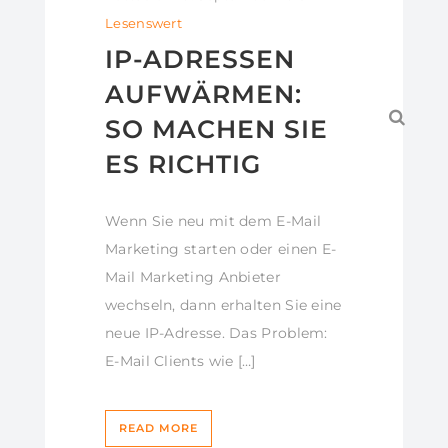
Lesenswert
IP-ADRESSEN
AUFWÄRMEN:
SO MACHEN SIE
ES RICHTIG
Wenn Sie neu mit dem E-Mail
Marketing starten oder einen E-
Mail Marketing Anbieter
wechseln, dann erhalten Sie eine
neue IP-Adresse. Das Problem:
E-Mail Clients wie […]
READ MORE