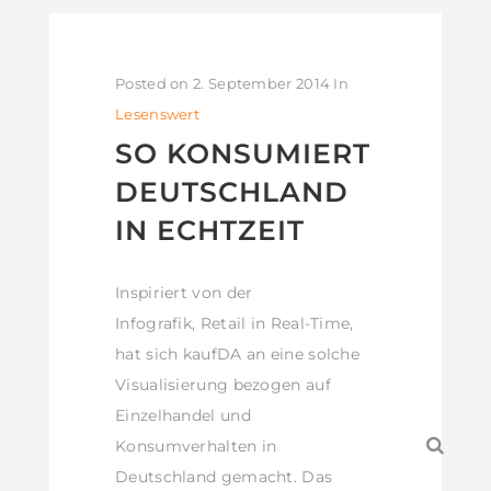
Posted on
2. September 2014
In
Lesenswert
SO KONSUMIERT
DEUTSCHLAND
IN ECHTZEIT
Inspiriert von der
Infografik, Retail in Real-Time,
hat sich kaufDA an eine solche
Visualisierung bezogen auf
Einzelhandel und
Konsumverhalten in
Deutschland gemacht. Das