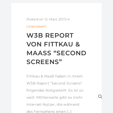
Posted on
12. März 2013
In
Lesenswert
W3B REPORT
VON FITTKAU &
MAASS “SECOND S
CREENS”
Fittkau & Maaß haben in ihrem
W3B Report “Second Screens”
folgendes festgestellt: Es ist so
weit: Mittlerweile gibt es mehr
Internet-Nutzer, die während
des Fernsehens einen […]