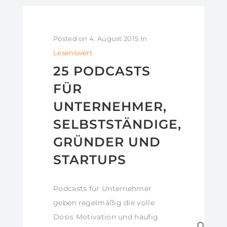
Posted on
4. August 2015
In
Lesenswert
25 PODCASTS
FÜR
UNTERNEHMER,
SELBSTSTÄNDIGE,
GRÜNDER UND
STARTUPS
Podcasts für Unternehmer
geben regelmäßig die volle
Dosis Motivation und häufig