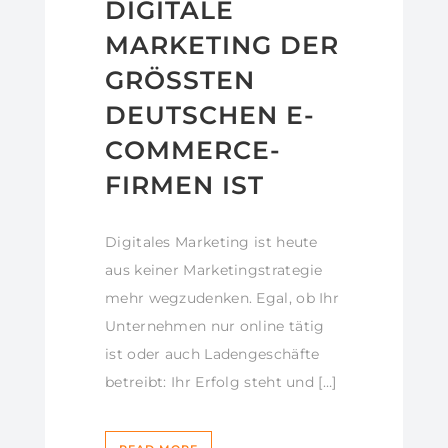
DIGITALE
MARKETING DER
GRÖSSTEN D
EUTSCHEN E-C
OMMERCE-F
IRMEN IST
Digitales Marketing ist heute
aus keiner Marketingstrategie
mehr wegzudenken. Egal, ob Ihr
Unternehmen nur online tätig
ist oder auch Ladengeschäfte
betreibt: Ihr Erfolg steht und […]