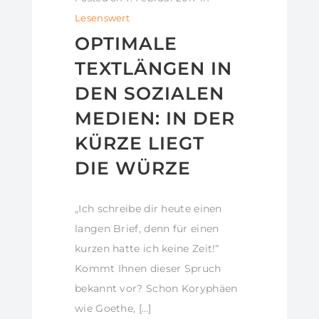
Lesenswert
OPTIMALE
TEXTLÄNGEN IN
DEN SOZIALEN
MEDIEN: IN DER
KÜRZE LIEGT
DIE WÜRZE
„Ich schreibe dir heute einen
langen Brief, denn für einen
kurzen hatte ich keine Zeit!“
Kommt Ihnen dieser Spruch
bekannt vor? Schon Koryphäen
wie Goethe, […]