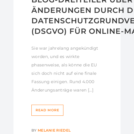
ÄNDERUNGEN DURCH DI
DATENSCHUTZGRUNDV
(DSGVO) FÜR ONLINE-
Sie war jahrelang angekündigt
worden, und es wirkte
phasenweise, als könne die EU
sich doch nicht auf eine finale
Fassung einigen. Rund 4.000
Änderungsanträge waren […]
READ MORE
BY
MELANIE RIEDEL