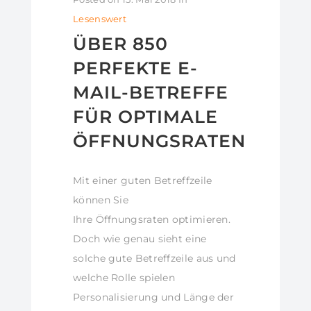
Lesenswert
ÜBER 850
PERFEKTE E-
MAIL-BETREFFE
FÜR OPTIMALE
ÖFFNUNGSRATEN
Mit einer guten Betreffzeile
können Sie
Ihre Öffnungsraten optimieren.
Doch wie genau sieht eine
solche gute Betreffzeile aus und
welche Rolle spielen
Personalisierung und Länge der