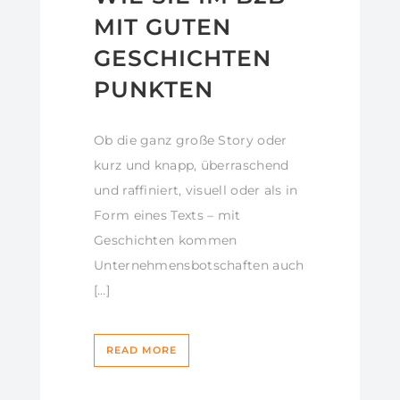
MIT GUTEN
GESCHICHTEN
PUNKTEN
Ob die ganz große Story oder
kurz und knapp, überraschend
und raffiniert, visuell oder als in
Form eines Texts – mit
Geschichten kommen
Unternehmensbotschaften auch
[…]
READ MORE