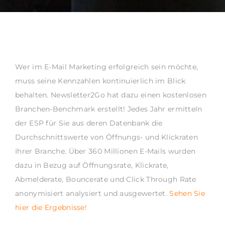
Wer im E-Mail Marketing erfolgreich sein möchte,
muss seine Kennzahlen kontinuierlich im Blick
behalten. Newsletter2Go hat dazu einen kostenlosen
Branchen-Benchmark erstellt! Jedes Jahr ermitteln
der ESP für Sie aus deren Datenbank die
Durchschnittswerte von Öffnungs- und Klickraten
Ihrer Branche. Über 360 Millionen E-Mails wurden
dazu in Bezug auf Öffnungsrate, Klickrate,
Abmelderate, Bouncerate und Click Through Rate
anonymisiert analysiert und ausgewertet.
Sehen Sie
hier die Ergebnisse!