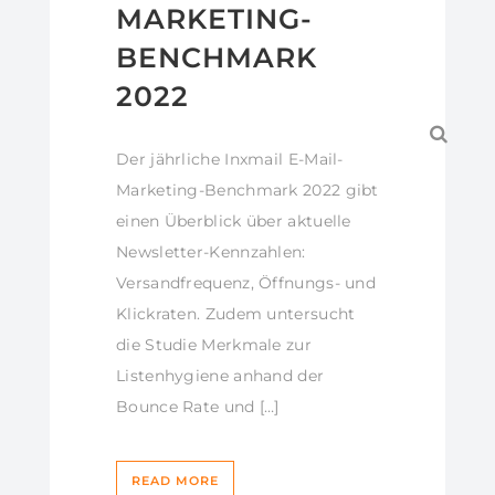
MARKETING-
BENCHMARK
2022
Der jährliche Inxmail E-Mail-
Marketing-Benchmark 2022 gibt
einen Überblick über aktuelle
Newsletter-Kennzahlen:
Versandfrequenz, Öffnungs- und
Klickraten. Zudem untersucht
die Studie Merkmale zur
Listenhygiene anhand der
Bounce Rate und […]
READ MORE