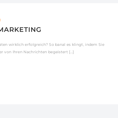
l
 MARKETING
ten wirklich erfolgreich? So banal es klingt, indem Sie
er von Ihren Nachrichten begeistert […]