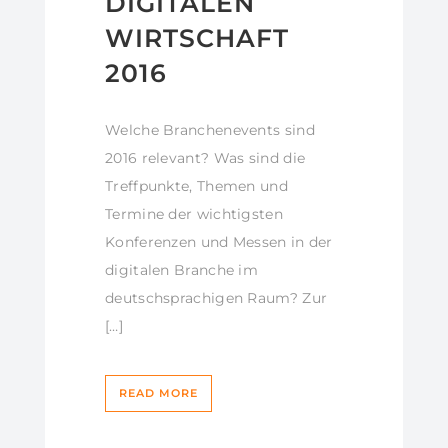
DIGITALEN
WIRTSCHAFT
2016
Welche Branchenevents sind
2016 relevant? Was sind die
Treffpunkte, Themen und
Termine der wichtigsten
Konferenzen und Messen in der
digitalen Branche im
deutschsprachigen Raum? Zur
[…]
READ MORE