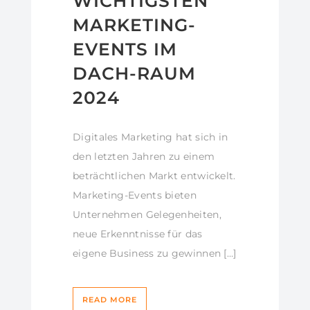
WICHTIGSTEN
MARKETING-
EVENTS IM
DACH-RAUM
2024
Digitales Marketing hat sich in
den letzten Jahren zu einem
beträchtlichen Markt entwickelt.
Marketing-Events bieten
Unternehmen Gelegenheiten,
neue Erkenntnisse für das
eigene Business zu gewinnen […]
READ MORE