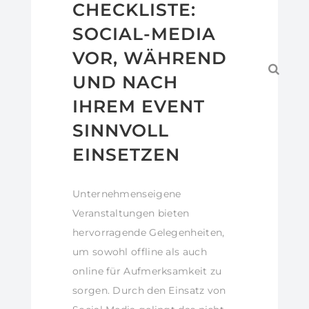
CHECKLISTE:
SOCIAL-MEDIA
VOR, WÄHREND
UND NACH
IHREM EVENT
SINNVOLL
EINSETZEN
Unternehmenseigene
Veranstaltungen bieten
hervorragende Gelegenheiten,
um sowohl offline als auch
online für Aufmerksamkeit zu
sorgen. Durch den Einsatz von