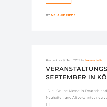
BY
MELANIE RIEDEL
Posted on
9. Juli 2015
In
Veranstaltun
VERANSTALTUNGST
SEPTEMBER IN K
_Die_ Online-Messe in Deutschland
Neuheiten und Altbekanntes neu 
[…]