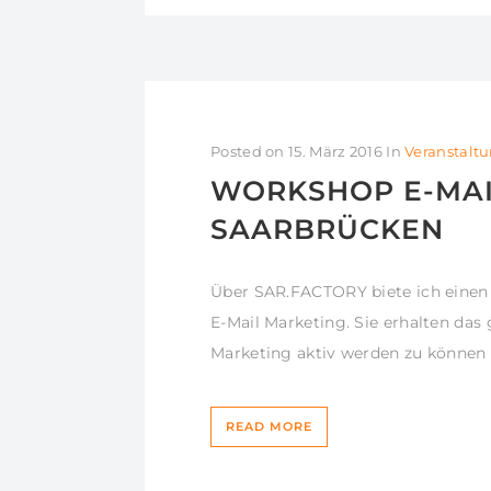
Posted on
15. März 2016
In
Veranstalt
WORKSHOP E-MAIL
SAARBRÜCKEN
Über SAR.FACTORY biete ich eine
E-Mail Marketing. Sie erhalten da
Marketing aktiv werden zu können 
READ MORE