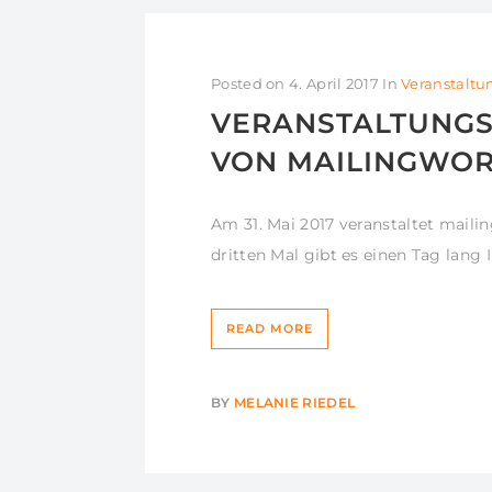
Posted on
4. April 2017
In
Veranstalt
VERANSTALTUNGST
VON MAILINGWORK 
Am 31. Mai 2017 veranstaltet maili
dritten Mal gibt es einen Tag lang 
READ MORE
BY
MELANIE RIEDEL