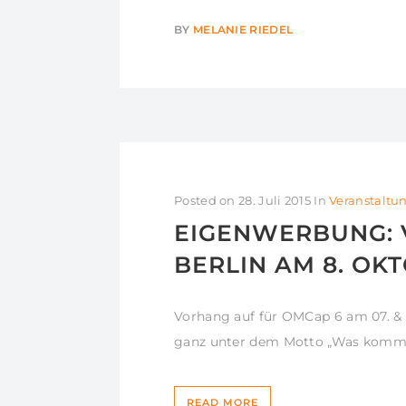
BY
MELANIE RIEDEL
Posted on
28. Juli 2015
In
Veranstaltu
EIGENWERBUNG: 
BERLIN AM 8. OK
Vorhang auf für OMCap 6 am 07. & 
ganz unter dem Motto „Was kommt
READ MORE