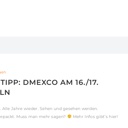
gen
IPP: DMEXCO AM 16./17.
ÖLN
. Alle Jahre wieder. Sehen und gesehen werden.
verpackt. Muss man mehr sagen?
Mehr Infos gibt’s hier!