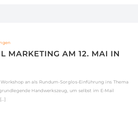
ungen
 MARKETING AM 12. MAI IN
n Workshop an als Rundum-Sorglos-Einführung ins Thema
s grundlegende Handwerkszeug, um selbst im E-Mail
[…]