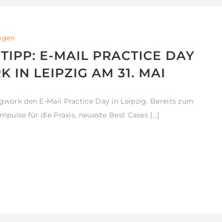
ungen
IPP: E-MAIL PRACTICE DAY
IN LEIPZIG AM 31. MAI
ngwork den E-Mail Practice Day in Leipzig. Bereits zum
Impulse für die Praxis, neueste Best Cases […]