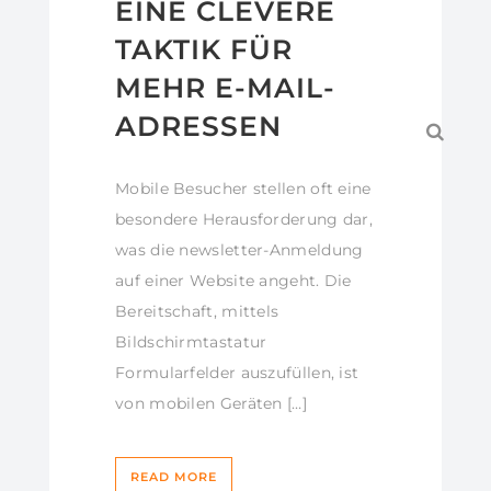
EINE CLEVERE
TAKTIK FÜR
MEHR E-MAIL-
ADRESSEN
Mobile Besucher stellen oft eine
besondere Herausforderung dar,
was die newsletter-Anmeldung
auf einer Website angeht. Die
Bereitschaft, mittels
Bildschirmtastatur
Formularfelder auszufüllen, ist
von mobilen Geräten […]
READ MORE