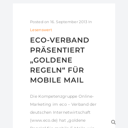
Posted on
16. September 2013
In
Lesenswert
ECO-VERBAND
PRÄSENTIERT
„GOLDENE
REGELN“ FÜR
MOBILE MAIL
Die Kompetenzgruppe Online-
Marketing im eco – Verband der
deutschen Internetwirtschaft
(www.eco.de) hat „goldene