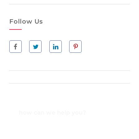
Follow Us
how can we help you?
Contact us at the Consulting WP office nearest to
you or submit a business inquiry online.