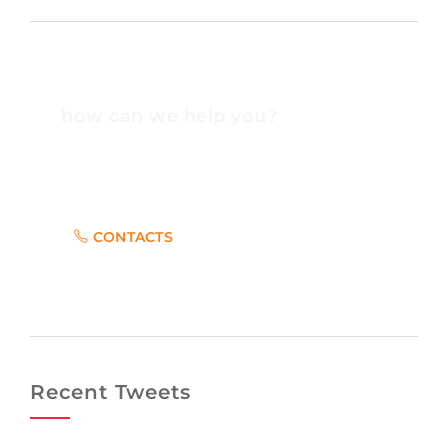
how can we help you?
Contact us at the Consulting WP office nearest to
you or submit a business inquiry online.
CONTACTS
Recent Tweets