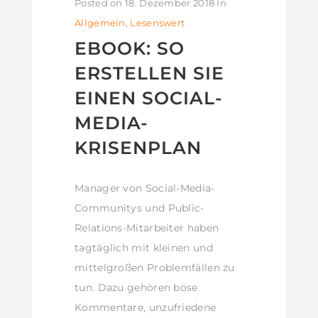
Posted on
18. Dezember 2018
In
Allgemein
,
Lesenswert
EBOOK: SO
ERSTELLEN SIE
EINEN SOCIAL-
MEDIA-
KRISENPLAN
Manager von Social-Media-
Communitys und Public-
Relations-Mitarbeiter haben
tagtäglich mit kleinen und
mittelgroßen Problemfällen zu
tun. Dazu gehören böse
Kommentare, unzufriedene