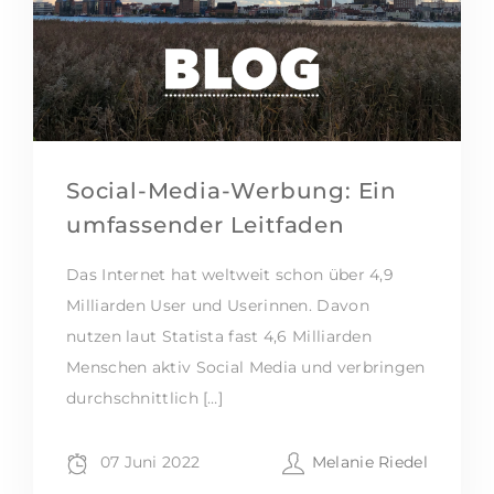
Social-Media-Werbung: Ein
umfassender Leitfaden
Das Internet hat weltweit schon über 4,9
Milliarden User und Userinnen. Davon
nutzen laut Statista fast 4,6 Milliarden
Menschen aktiv Social Media und verbringen
durchschnittlich […]
07 Juni 2022
Melanie Riedel