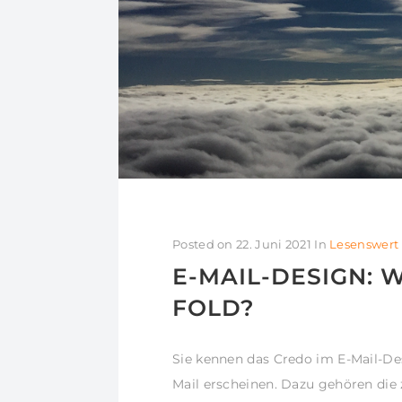
Posted on
22. Juni 2021
In
Lesenswert
E-MAIL-DESIGN: 
FOLD?
Sie kennen das Credo im E-Mail-De
Mail erscheinen. Dazu gehören die 