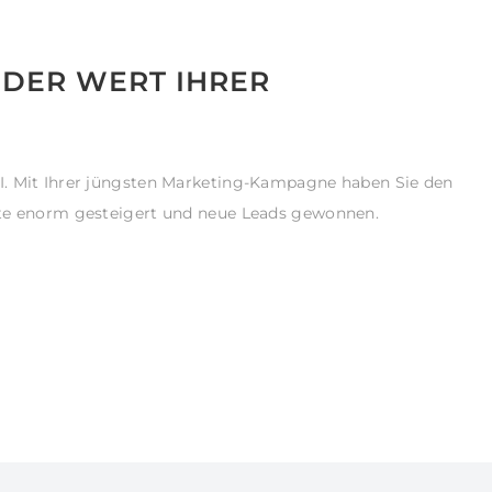
 DER WERT IHRER
I. Mit Ihrer jüngsten Marketing-Kampagne haben Sie den
ite enorm gesteigert und neue Leads gewonnen.