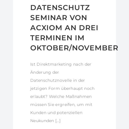
DATENSCHUTZ
SEMINAR VON
ACXIOM AN DREI
TERMINEN IM
OKTOBER/NOVEMBER
Ist Direktmarketing nach der
Änderung der
Datenschutznovelle in der
jetzigen Form überhaupt noch
erlaubt? Welche Maßnahmen
müssen Sie ergreifen, um mit
Kunden und potenziellen
Neukunden […]