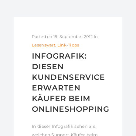
Posted on
19. September 2012
In
Lesenswert
,
Link-Tipps
INFOGRAFIK:
DIESEN
KUNDENSERVICE
ERWARTEN
KÄUFER BEIM
ONLINESHOPPING
In dieser Infografik sehen Sie,
welchen Support Käufer beim