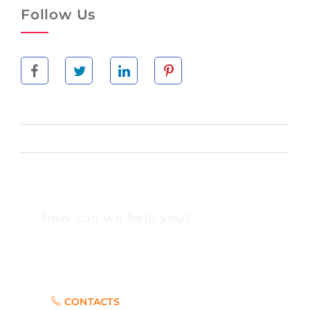
Follow Us
how can we help you?
Contact us at the Consulting WP office nearest to
you or submit a business inquiry online.
CONTACTS