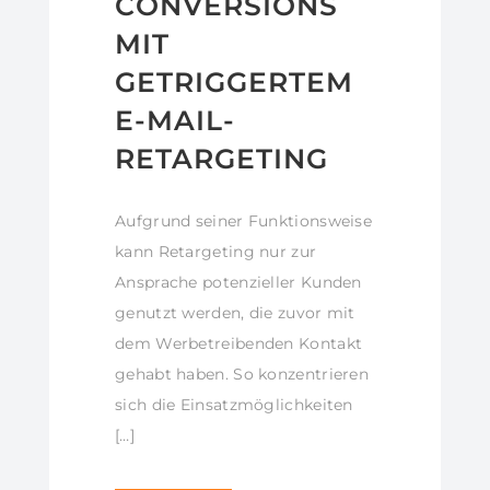
CONVERSIONS
MIT
GETRIGGERTEM
E-MAIL-
RETARGETING
Aufgrund seiner Funktionsweise
kann Retargeting nur zur
Ansprache potenzieller Kunden
genutzt werden, die zuvor mit
dem Werbetreibenden Kontakt
gehabt haben. So konzentrieren
sich die Einsatzmöglichkeiten
[…]