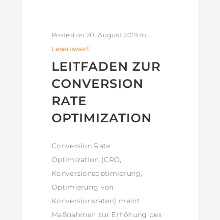
Posted on
20. August 2019
In
Lesenswert
LEITFADEN ZUR
CONVERSION
RATE
OPTIMIZATION
Conversion Rate
Optimization (CRO,
Konversionsoptimierung,
Optimierung von
Konversionsraten) meint
Maßnahmen zur Erhöhung des