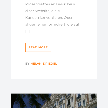
Prozentsatzes an Besuchern
einer Website, die zu
Kunden konvertieren. Oder,
allgemeiner formuliert, die auf
[…]
READ MORE
BY
MELANIE RIEDEL