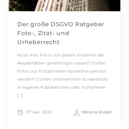
Der große DSGVO Ratgeber
Foto-, Zitat- und
Urheberrecht
Muss man Fotos von jedem einzelnen der
Abgebildeten genehmigen lassen? Dürfen
Fotos aus Fotoportalen kostenfrei genutzt
werden? Dürfen Unternehmen Screenshots
in eigenen Publikationen oder Aufnahmen
[…]
07 Apr. 2020
Melanie Riedel