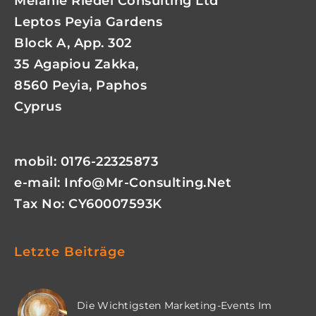
Melanie Riedel Consulting Ltd
Leptos Peyia Gardens
Block A, App. 302
35 Agapiou Zakka,
8560 Peyia, Paphos
Cyprus
mobil: 0176-22325873
e-mail:
Info@mr-Consulting.net
Tax No: CY60007593K
Letzte Beiträge
Die Wichtigsten Marketing-Events Im