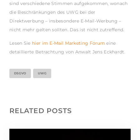
sind verschiedene Stimmen aufgekommen, wonach
die Beschränkungen des UWG bei der
Direktwerbung – insbesondere E-Mail-Werbung –
nicht mehr gelten sollten. Das ist nicht zutreffend.
Lesen Sie
hier im E-Mail Marketing Forum
eine
detaillierte Betrachtung von Anwalt Jens Eckhardt.
DSGVO
UWG
RELATED POSTS