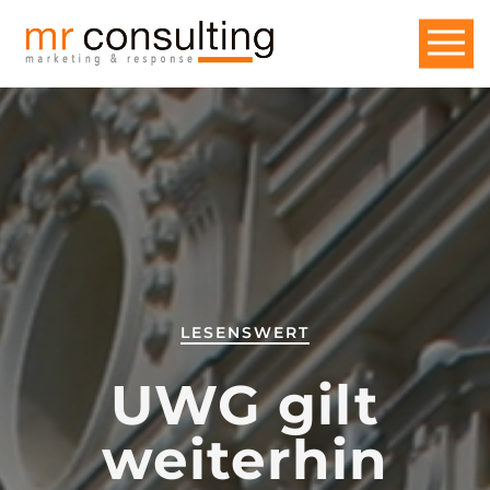
LESENSWERT
UWG gilt
weiterhin