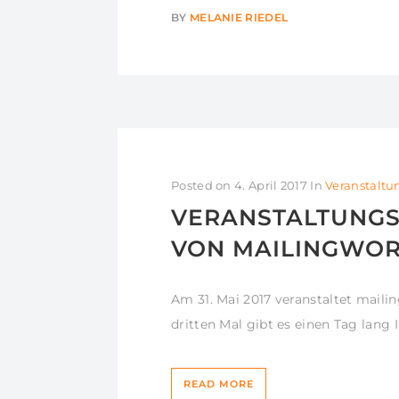
BY
MELANIE RIEDEL
Posted on
4. April 2017
In
Veranstalt
VERANSTALTUNGST
VON MAILINGWORK 
Am 31. Mai 2017 veranstaltet maili
dritten Mal gibt es einen Tag lang 
READ MORE