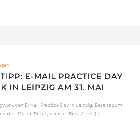
ungen
IPP: E-MAIL PRACTICE DAY
IN LEIPZIG AM 31. MAI
ngwork den E-Mail Practice Day in Leipzig. Bereits zum
Impulse für die Praxis, neueste Best Cases […]