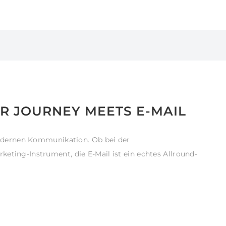
R JOURNEY MEETS E-MAIL
 modernen Kommunikation. Ob bei der
eting-Instrument, die E-Mail ist ein echtes Allround-