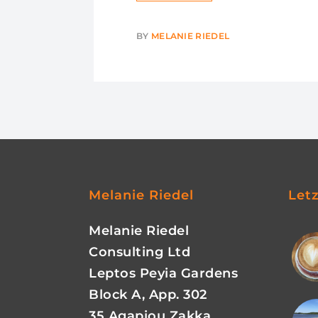
BY
MELANIE RIEDEL
Melanie Riedel
Let
Melanie Riedel
Consulting Ltd
Leptos Peyia Gardens
Block A, App. 302
35 Agapiou Zakka,