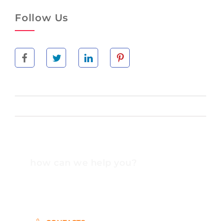
Follow Us
how can we help you?
Contact us at the Consulting WP office nearest to
you or submit a business inquiry online.