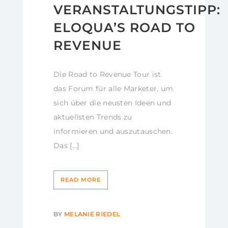
VERANSTALTUNGSTIPP:
ELOQUA’S ROAD TO
REVENUE
Die Road to Revenue Tour ist
das Forum für alle Marketer, um
sich über die neusten Ideen und
aktuellsten Trends zu
informieren und auszutauschen.
Das […]
READ MORE
BY
MELANIE RIEDEL