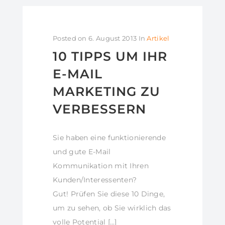
Posted on
6. August 2013
In
Artikel
10 TIPPS UM IHR
E-MAIL
MARKETING ZU
VERBESSERN
Sie haben eine funktionierende
und gute E-Mail
Kommunikation mit Ihren
Kunden/Interessenten?
Gut! Prüfen Sie diese 10 Dinge,
um zu sehen, ob Sie wirklich das
volle Potential […]