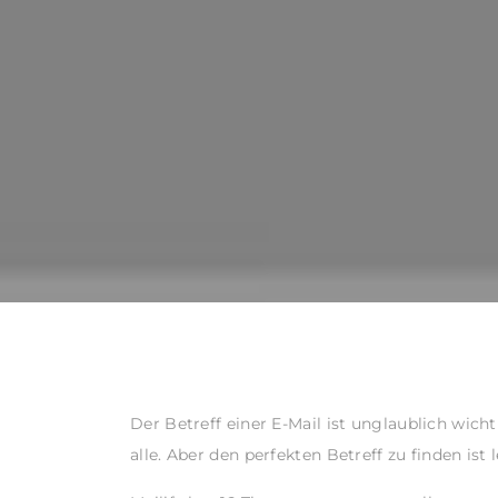
Der Betreff einer E-Mail ist unglaublich wic
alle. Aber den perfekten Betreff zu finden ist 