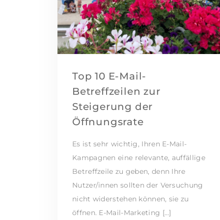
Top 10 E-Mail-
Betreffzeilen zur
Steigerung der
Öffnungsrate
Es ist sehr wichtig, Ihren E-Mail-
Kampagnen eine relevante, auffällige
Betreffzeile zu geben, denn Ihre
Nutzer/innen sollten der Versuchung
nicht widerstehen können, sie zu
öffnen. E-Mail-Marketing […]