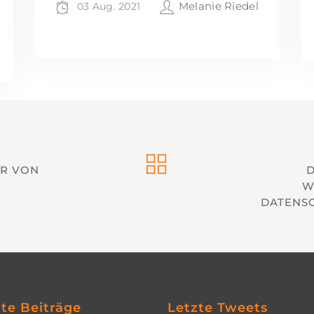
Melanie Riedel
03 Aug. 2021
AR VON
D
W
DATENS
zte Beiträge
Letzte Tweets