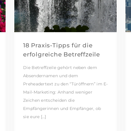
18 Praxis-Tipps für die
erfolgreiche Betreffzeile
Die Betreffzeile gehört neben dem
Absendernamen und dem
Preheadertext zu den “Türöffnern” im E-
Mail-Marketing: Anhand weniger
Zeichen entscheiden die
Empfängerinnen und Empfänger, ob
sie eure […]