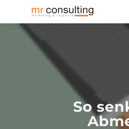
So sen
Abmel