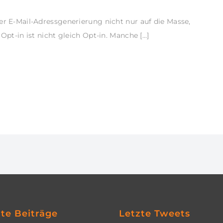
er E-Mail-Adressgenerierung nicht nur auf die Masse,
 Opt-in ist nicht gleich Opt-in. Manche […]
zte Beiträge
Letzte Tweets