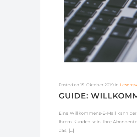
Posted on
15. Oktober 2019
In
Lesensw
GUIDE: WILLKOM
Eine Willkommens-E-Mail kann der
Ihrem Kunden sein. Ihre Abonnente
das, […]