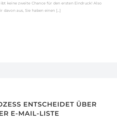
gibt keine zweite Chance für den ersten Eindruck! Also
 davon aus, Sie haben einen […]
ZESS ENTSCHEIDET ÜBER
ER E-MAIL-LISTE