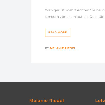
Weniger ist mehr! Achten Sie bei d
sondern vor allem auf die Qualität!
READ MORE
BY
MELANIE RIEDEL
Melanie Riedel
Let