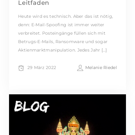
Leitfaden
Heute wird es technisch. Aber das ist nötig,
denn: E-Mail-Spoofing ist immer weiter
verbreitet. Posteingänge füllen sich mit
Betrugs-E-Mails, Ransomware und sogar
Aktienmarktmanipulation. Jedes Jahr […]
29 März 2022
Melanie Riedel