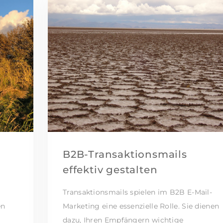
B2B-Transaktionsmails
effektiv gestalten
Transaktionsmails spielen im B2B E-Mail-
en
Marketing eine essenzielle Rolle. Sie dienen
dazu, Ihren Empfängern wichtige