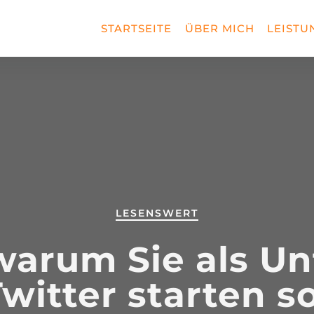
STARTSEITE
ÜBER MICH
LEISTU
LESENSWERT
warum Sie als 
witter starten s