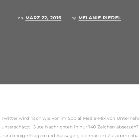
MÄRZ 22, 2016
MELANIE RIEDEL
on
by
Twitter
wird nach wie vor im Social Media-Mix von Unterne
unterschätzt. Gute Nachrichten in nur 140 Zeichen absetzen
t. … sind einige Fragen und Aussagen, die man im Zusammenh